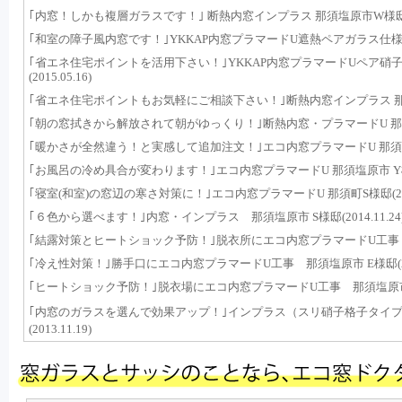
｢内窓！しかも複層ガラスです！｣ 断熱内窓インプラス 那須塩原市W様邸(201
｢和室の障子風内窓です！｣YKKAP内窓プラマードU遮熱ペアガラス仕様 那須塩
｢省エネ住宅ポイントを活用下さい！｣YKKAP内窓プラマードUペア硝子
(2015.05.16)
｢省エネ住宅ポイントもお気軽にご相談下さい！｣断熱内窓インプラス 那須塩原市
｢朝の窓拭きから解放されて朝がゆっくり！｣断熱内窓・プラマードU 那須町 T様
｢暖かさが全然違う！と実感して追加注文！｣エコ内窓プラマードU 那須町 S様邸
｢お風呂の冷め具合が変わります！｣エコ内窓プラマードU 那須塩原市 Y様邸(2
｢寝室(和室)の窓辺の寒さ対策に！｣エコ内窓プラマードU 那須町S様邸(2014.
｢６色から選べます！｣内窓・インプラス 那須塩原市 S様邸(2014.11.24
｢結露対策とヒートショック予防！｣脱衣所にエコ内窓プラマードU工事 那須塩原
｢冷え性対策！｣勝手口にエコ内窓プラマードU工事 那須塩原市 E様邸(2014
｢ヒートショック予防！｣脱衣場にエコ内窓プラマードU工事 那須塩原市 D様邸
｢内窓のガラスを選んで効果アップ！｣インプラス（スリ硝子格子タイプ
(2013.11.19)