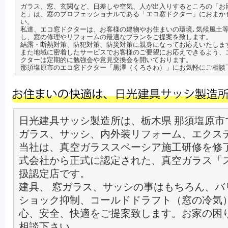
ガラス、窓、玄関など、日差しや空気、人が出入りするところの「お
と」は、窓のプロフェッショナルである「エコ窓ドクター」におまか
い。
私達、エコ窓ドクターは、お客様の建物やお住まいの環境､気候風土
し、窓の修理やリフォームの最適なプランをご提案を致します。
結露・断熱対策、防犯対策、防災対策に親身になってお応えいたしま
また地域に密着したサービスでお客様のご要望にお応えできるよう、
クターは定期的に勉強会や意見交換会を開いております。
那須塩原市のエコ窓ドクター「黒澤（くろさわ）」にお気軽にご相談
日光建具サッシ製造所は、栃木県 那須塩原市
ガラス、サッシ、内外装リフォーム、エクス
当社は、真空ガラススペーシア施工研修を修
式会社から正式に認定された、真空ガラス「
扱認定店です。
建具、 窓ガラス、サッシの事はもちろん、バ
ショック抑制、コールドドラフト（窓の冷気
心、安全、快適をご提案致します。お家の困
相談下さい。