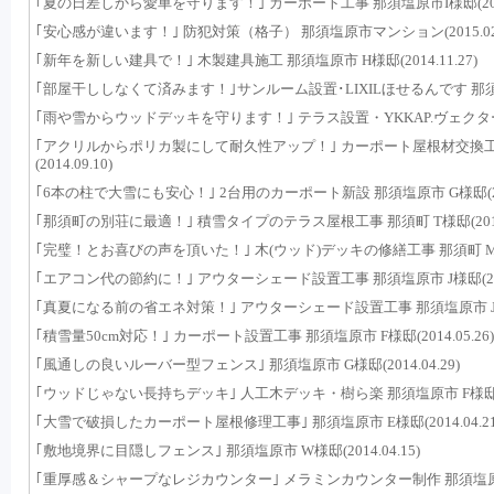
｢夏の日差しから愛車を守ります！｣ カーポート工事 那須塩原市I様邸(2015.
｢安心感が違います！｣ 防犯対策（格子） 那須塩原市マンション(2015.02.
｢新年を新しい建具で！｣ 木製建具施工 那須塩原市 H様邸(2014.11.27)
｢部屋干ししなくて済みます！｣サンルーム設置･LIXILほせるんです 那須塩原市 
｢雨や雪からウッドデッキを守ります！｣ テラス設置・YKKAP.ヴェクター 那須町
｢アクリルからポリカ製にして耐久性アップ！｣ カーポート屋根材交換工
(2014.09.10)
｢6本の柱で大雪にも安心！｣ 2台用のカーポート新設 那須塩原市 G様邸(2014
｢那須町の別荘に最適！｣ 積雪タイプのテラス屋根工事 那須町 T様邸(2014.0
｢完璧！とお喜びの声を頂いた！｣ 木(ウッド)デッキの修繕工事 那須町 M様邸(2
｢エアコン代の節約に！｣ アウターシェード設置工事 那須塩原市 J様邸(2014.
｢真夏になる前の省エネ対策！｣ アウターシェード設置工事 那須塩原市 J様邸(2
｢積雪量50cm対応！｣ カーポート設置工事 那須塩原市 F様邸(2014.05.26)
｢風通しの良いルーバー型フェンス｣ 那須塩原市 G様邸(2014.04.29)
｢ウッドじゃない長持ちデッキ｣ 人工木デッキ・樹ら楽 那須塩原市 F様邸(201
｢大雪で破損したカーポート屋根修理工事｣ 那須塩原市 E様邸(2014.04.21
｢敷地境界に目隠しフェンス｣ 那須塩原市 W様邸(2014.04.15)
｢重厚感＆シャープなレジカウンター｣ メラミンカウンター制作 那須塩原市 A様