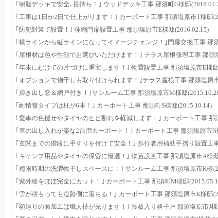
｢樹脂デッキで安全､長持ち！｣ ウッドデッキ工事 那須町G様邸(2016.04.2
｢工事は1日か2日で仕上がります！｣ カーポート工事 那須塩原市T様邸(2016.
｢防犯対策で設置！｣ 伸縮門扉設置工事 那須塩原市E様邸(2016.02.15)
｢横ラインから縦ラインになってイメージチェンジ！｣門扉交換工事 那須塩原市A
｢屋根材は色や性能でお選びいただけます！｣ テラス屋根修理工事 那須塩原市Y様
｢年末にむけての片づけに重宝します！｣ 物置設置工事 那須塩原市E様邸(2015
｢オプションで物干しも取り付けられます！｣テラス屋根工事 那須塩原市U様邸(
｢掃き出し窓＆網戸付き！｣サンルーム工事 那須塩原市M様邸(2015.10.28
｢耐積雪タイプは柱が6本！｣ カーポート工事 那須町S様邸(2015.10.14)
｢愛車の色褪せやタイヤのヒビ割れを軽減します！｣ カーポート工事 那須塩原市
｢車の出し入れが楽な2台用カーポート！｣ カーポート工事 那須塩原市N様邸(20
｢玄関までの階段に手すりを付けて安全！｣ 歩行者用補助手摺り設置工事 那須町
｢キャンプ用品やタイヤの保管に最適！｣ 物置設置工事 那須塩原市A様邸(201
｢梅雨時期の洗濯物干しスペースに！｣ サンルーム工事 那須塩原市K様(2015.
｢紫外線をほぼ完全にカット！｣ カーポート工事 那須町M様邸(2015.05.1
｢雪が積もっても道路側に落ちる！｣ カーポート工事 那須塩原市K様邸(2015.
｢額廻りの面加工は職人技が光ります！｣ 腰板入り格子戸 那須塩原市J様邸(201