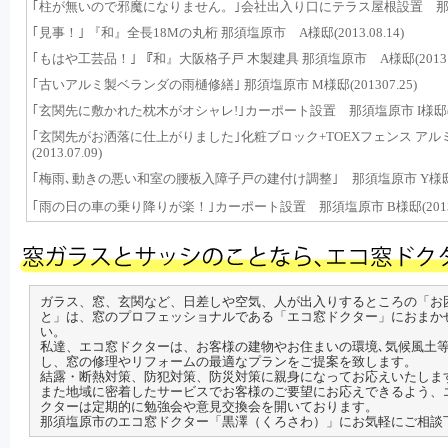
｢柱が無いので邪魔になりません。｣会社出入り口にテラス屋根設置 那須塩原市
｢見事！｣ 『和』全長18Mの丸桁 那須塩原市 A様邸(2013.08.14)
｢もはや工芸品！｣ 『和』大阪格子戸 木製建具 那須塩原市 A様邸(2013.08
｢古いアルミ製ベランダの雨樋修繕｣ 那須塩原市 M様邸(201307.25)
｢玄関先に敷かれた枕木がオシャレ!｣カーポート設置 那須塩原市 I様邸(2013
｢玄関先がお洒落に仕上がりました｣化粧ブロック+TOEXフェンス アル
(2013.07.09)
｢梅雨､動きの悪い和室の腰板入障子戸の建付け調整｣ 那須塩原市 Y様邸(201
｢雨の日の車の乗り降りが楽！｣カーポート設置 那須塩原市 B様邸(2013.0
ガラス、窓、玄関など、日差しや空気、人が出入りするところの「お
と」は、窓のプロフェッショナルである「エコ窓ドクター」におまか
い。
私達、エコ窓ドクターは、お客様の建物やお住まいの環境､気候風土
し、窓の修理やリフォームの最適なプランをご提案を致します。
結露・断熱対策、防犯対策、防災対策に親身になってお応えいたしま
また地域に密着したサービスでお客様のご要望にお応えできるよう、
クターは定期的に勉強会や意見交換会を開いております。
那須塩原市のエコ窓ドクター「黒澤（くろさわ）」にお気軽にご相談