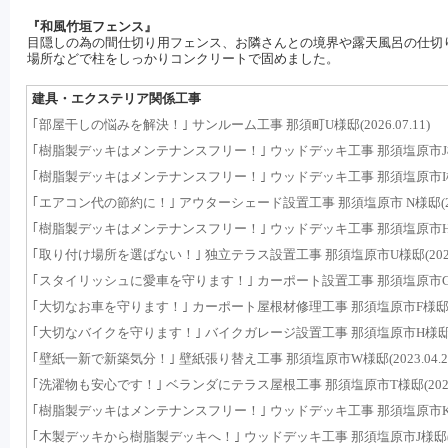
『和風竹垣フェンス』
目隠しの為の間仕切り用フェンス、お隣さんとの境界や露天風呂の仕切
場所などで柱をしっかりコンクリートで固めました。
建具・エクステリア関係工事
｢部屋干しの悩みを解決！｣ サンルーム工事 那須町U様邸(2026.07.11)
｢樹脂製デッキはメンテナンスフリー！｣ ウッドデッキ工事 那須塩原市J様邸(2
｢樹脂製デッキはメンテナンスフリー！｣ ウッドデッキ工事 那須塩原市I様邸(2
｢エアコン代の節約に！｣ アウターシェード設置工事 那須塩原市 N様邸(2025
｢樹脂製デッキはメンテナンスフリー！｣ ウッドデッキ工事 那須塩原市H様邸(2
｢取り付け場所を選ばない！｣ 独立テラス設置工事 那須塩原市U様邸(2025.0
｢スタイリッシュに愛車を守ります！｣ カーポート設置工事 那須塩原市G様邸(2
｢大切なお車を守ります！｣ カーポート屋根材修理工事 那須塩原市F様邸(2024
｢大切なバイクを守ります！｣ バイクガレージ設置工事 那須塩原市H様邸(202
｢壁紙一新で新築気分！｣ 壁紙張り替え工事 那須塩原市W様邸(2023.04.2
｢洗濯物も安心です！｣ ベランダにテラス屋根工事 那須塩原市T様邸(2023.0
｢樹脂製デッキはメンテナンスフリー！｣ ウッドデッキ工事 那須塩原市K様邸(2
｢木製デッキから樹脂製デッキへ！｣ ウッドデッキ工事 那須塩原市J様邸(2022