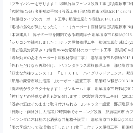
｢プライバシーを守ります！｣和風竹垣フェンス設置工事 那須塩原市 U様邸(20
｢玄関前に歩行者用補助手摺り設置工事｣ 那須塩原市 S様邸(2014.03.04)
｢片屋根タイプのカーポート工事｣ 那須塩原市 Y様邸(2014.01.21)
｢雨樋の劣化が気になったら・・・｣カーポート雨樋修理 那須塩原市 N様邸(20
｢木製建具｣ 障子の一部を開閉できる猫間障子 那須塩原市 G様邸(2013.12
｢シリコンで補強しました！｣テラス屋根修理工事 那須塩原市 S様邸(2013.
｢雪と強風対策済み！｣積雪30cm対応部材のカーポート工事 那須町 K様邸(20
｢遮熱効果のあるカーポート屋根材修理工事｣ 那須塩原市 E様邸(2013.11.
｢外れただけなら再取付け。｣ベランダテラス屋根修理工事 那須塩原市 N様邸(
｢頑丈な角柱フェンス！｣ 『ＬＩＸＩＬ ハイグリッドフェンス』 那須塩原市 
｢那須の豪雪市域に活躍！｣カーポート設置工事 那須町 W様邸(2013.10.
｢洗濯物がラクラク干せます！｣サンルーム工事 那須塩原市 F様邸(2013.1
｢神社などの特殊な建具も対応致します！｣木製建具の施工事例 (2013.10.
｢既存の窓はそのままで取り付けられる！｣シャッター設置 那須塩原市 H様(20
｢日除け・雨除けに大活躍｣ 2時間弱でオーニング設置 那須塩原市 カフェレス
｢ベランダに木目柄のお洒落な井桁格子設置｣ 那須塩原市 K様邸(2013.09.
｢雨の季節だって洗濯物は干したい！｣物干し付テラス屋根工事 那須町 S様邸(