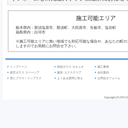
栃木県内：那須塩原市、那須町、大田原市、矢板市、塩谷町
福島県内：白河市
※施工可能エリアに無い地域でも対応可能な場合や、あなたの町の
しますのでお気軽にお問合せ下さい。
トップページ
防犯ガラス セキュオ
施工事例
真空ガラス スペーシア
建具･エクステリア
会社案内
窓にプラス！インプラス
よくある質問と答え
お問合せフォーム
Copyright (C) 201