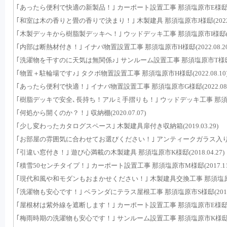
｢あったら便利で快適の新製品！｣ カーポート設置工事 那須塩原市E様邸(2022
｢和室は木の香りと畳の香りで決まり！｣ 木製建具 那須塩原市J様邸(2022.0
｢木製デッキから樹脂製デッキへ！｣ ウッドデッキ工事 那須塩原市I様邸(2022
｢内部は断熱材付き！｣ イナバ物置設置工事 那須塩原市H様邸(2022.08.20
｢洗濯物を干すのに天気は無関係♪｣ サンルーム設置工事 那須塩原市T様邸(202
｢物置＋駐輪場です♪｣ タクボ物置設置工事 那須塩原市H様邸(2022.08.10
｢あったら便利で快適！｣ イナバ物置設置工事 那須塩原市G様邸(2022.08.
｢樹脂デッキで安全､長持ち！アルミ手摺りも！｣ ウッドデッキ工事 那須町H様邸
｢何処から開くのか？！｣ 収納棚(2020.07.07)
｢少し変わったカタログスペース｣ 木製建具扉付き収納箱(2019.03.29)
｢お部屋の雰囲気に合わせてお選びください！｣ アンティークガラス入り木製建具
｢引違い窓付き！｣ 遊び心満載の木製建具 那須塩原市K様邸(2018.04.27)
｢積雪50センチタイプ！｣ カーポート設置工事 那須塩原市M様邸(2017.11.
｢現代和風や和モダンもおまかせください！｣ 木製建具交換工事 那須塩原市I様邸
｢洗濯物も安心です！｣ ベランダにテラス屋根工事 那須塩原市S様邸(2016.1
｢屋根材は紫外線を遮断します！｣ カーポート設置工事 那須塩原市E様邸(2016
｢梅雨時期の洗濯物も安心です！｣ サンルーム設置工事 那須塩原市K様邸(201