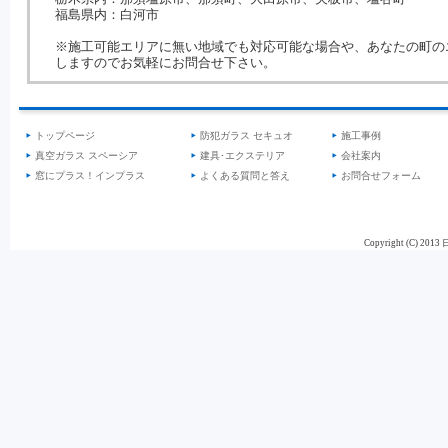
福島県内：白河市
※施工可能エリアに無い地域でも対応可能な場合や、あなたの町の
しますのでお気軽にお問合せ下さい。
トップページ
防犯ガラス セキュオ
施工事例
真空ガラス スペーシア
建具･エクステリア
会社案内
窓にプラス！インプラス
よくある質問と答え
お問合せフォーム
Copyright (C) 201