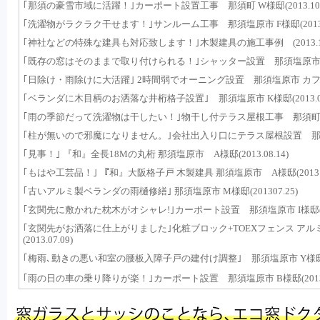
｢那須の豪雪市域に活躍！｣カーポート設置工事 那須町 W様邸(2013.10.
｢洗濯物がラクラク干せます！｣サンルーム工事 那須塩原市 F様邸(2013.1
｢神社などの特殊な建具も対応致します！｣木製建具の施工事例 (2013.10.
｢既存の窓はそのままで取り付けられる！｣シャッター設置 那須塩原市 H様(20
｢日除け・雨除けに大活躍｣ 2時間弱でオーニング設置 那須塩原市 カフェレス
｢ベランダに木目柄のお洒落な井桁格子設置｣ 那須塩原市 K様邸(2013.09.
｢雨の季節だって洗濯物は干したい！｣物干し付テラス屋根工事 那須町 S様邸(
｢柱が無いので邪魔になりません。｣会社出入り口にテラス屋根設置 那須塩原市
｢見事！｣ 『和』全長18Mの丸桁 那須塩原市 A様邸(2013.08.14)
｢もはや工芸品！｣ 『和』大阪格子戸 木製建具 那須塩原市 A様邸(2013.08
｢古いアルミ製ベランダの雨樋修繕｣ 那須塩原市 M様邸(201307.25)
｢玄関先に敷かれた枕木がオシャレ!｣カーポート設置 那須塩原市 I様邸(2013
｢玄関先がお洒落に仕上がりました｣化粧ブロック+TOEXフェンス アル
(2013.07.09)
｢梅雨､動きの悪い和室の腰板入障子戸の建付け調整｣ 那須塩原市 Y様邸(201
｢雨の日の車の乗り降りが楽！｣カーポート設置 那須塩原市 B様邸(2013.0