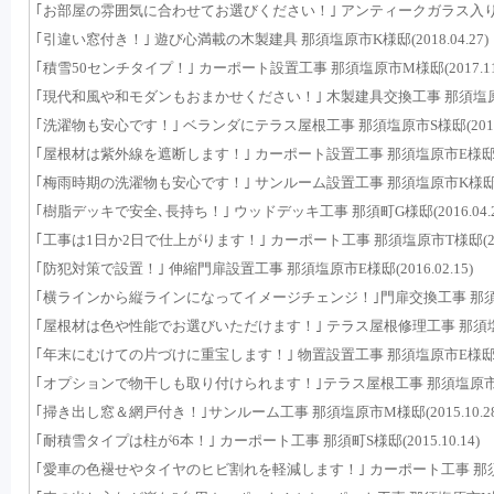
｢お部屋の雰囲気に合わせてお選びください！｣ アンティークガラス入り木製建具
｢引違い窓付き！｣ 遊び心満載の木製建具 那須塩原市K様邸(2018.04.27)
｢積雪50センチタイプ！｣ カーポート設置工事 那須塩原市M様邸(2017.11.
｢現代和風や和モダンもおまかせください！｣ 木製建具交換工事 那須塩原市I様邸
｢洗濯物も安心です！｣ ベランダにテラス屋根工事 那須塩原市S様邸(2016.1
｢屋根材は紫外線を遮断します！｣ カーポート設置工事 那須塩原市E様邸(2016
｢梅雨時期の洗濯物も安心です！｣ サンルーム設置工事 那須塩原市K様邸(201
｢樹脂デッキで安全､長持ち！｣ ウッドデッキ工事 那須町G様邸(2016.04.2
｢工事は1日か2日で仕上がります！｣ カーポート工事 那須塩原市T様邸(2016.
｢防犯対策で設置！｣ 伸縮門扉設置工事 那須塩原市E様邸(2016.02.15)
｢横ラインから縦ラインになってイメージチェンジ！｣門扉交換工事 那須塩原市A
｢屋根材は色や性能でお選びいただけます！｣ テラス屋根修理工事 那須塩原市Y様
｢年末にむけての片づけに重宝します！｣ 物置設置工事 那須塩原市E様邸(2015
｢オプションで物干しも取り付けられます！｣テラス屋根工事 那須塩原市U様邸(
｢掃き出し窓＆網戸付き！｣サンルーム工事 那須塩原市M様邸(2015.10.28
｢耐積雪タイプは柱が6本！｣ カーポート工事 那須町S様邸(2015.10.14)
｢愛車の色褪せやタイヤのヒビ割れを軽減します！｣ カーポート工事 那須塩原市