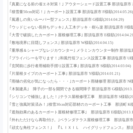
｢真夏になる前の省エネ対策！｣ アウターシェード設置工事 那須塩原市 J様邸(2
｢積雪量50cm対応！｣ カーポート設置工事 那須塩原市 F様邸(2014.05.26)
｢風通しの良いルーバー型フェンス｣ 那須塩原市 G様邸(2014.04.29)
｢ウッドじゃない長持ちデッキ｣ 人工木デッキ・樹ら楽 那須塩原市 F様邸(201
｢大雪で破損したカーポート屋根修理工事｣ 那須塩原市 E様邸(2014.04.21
｢敷地境界に目隠しフェンス｣ 那須塩原市 W様邸(2014.04.15)
｢重厚感＆シャープなレジカウンター｣ メラミンカウンター制作 那須塩原市 A様
｢プライバシーを守ります！｣和風竹垣フェンス設置工事 那須塩原市 U様邸(20
｢玄関前に歩行者用補助手摺り設置工事｣ 那須塩原市 S様邸(2014.03.04)
｢片屋根タイプのカーポート工事｣ 那須塩原市 Y様邸(2014.01.21)
｢雨樋の劣化が気になったら・・・｣カーポート雨樋修理 那須塩原市 N様邸(20
｢木製建具｣ 障子の一部を開閉できる猫間障子 那須塩原市 G様邸(2013.12
｢シリコンで補強しました！｣テラス屋根修理工事 那須塩原市 S様邸(2013.
｢雪と強風対策済み！｣積雪30cm対応部材のカーポート工事 那須町 K様邸(20
｢遮熱効果のあるカーポート屋根材修理工事｣ 那須塩原市 E様邸(2013.11.
｢外れただけなら再取付け。｣ベランダテラス屋根修理工事 那須塩原市 N様邸(
｢頑丈な角柱フェンス！｣ 『ＬＩＸＩＬ ハイグリッドフェンス』 那須塩原市 