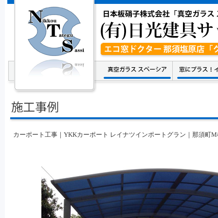
カーポート工事｜YKKカーポート レイナツインポートグラン｜那須町M様邸(20