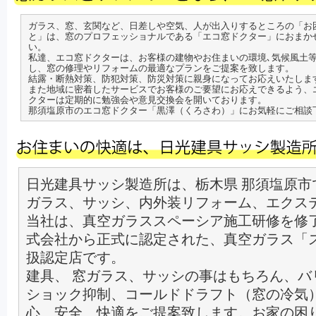
ガラス、窓、玄関など、日差しや空気、人が出入りするところの「お
と」は、窓のプロフェッショナルである「エコ窓ドクター」におまか
い。
私達、エコ窓ドクターは、お客様の建物やお住まいの環境､気候風土
し、窓の修理やリフォームの最適なプランをご提案を致します。
結露・断熱対策、防犯対策、防災対策に親身になってお応えいたしま
また地域に密着したサービスでお客様のご要望にお応えできるよう、
クターは定期的に勉強会や意見交換会を開いております。
那須塩原市のエコ窓ドクター「黒澤（くろさわ）」にお気軽にご相談
日光建具サッシ製造所は、栃木県 那須塩原市
ガラス、サッシ、内外装リフォーム、エクス
当社は、真空ガラススペーシア施工研修を修
式会社から正式に認定された、真空ガラス「
扱認定店です。
建具、 窓ガラス、サッシの事はもちろん、バ
ショック抑制、コールドドラフト（窓の冷気
心、安全、快適をご提案致します。お家の困