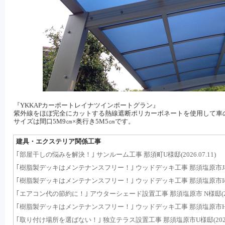
『YKKAPカーポートレイナツインポートグラン』
紫外線をほぼ完全にカットする熱線遮断ポリカーボネートを使用して車
サイズは間口5M9㎝×奥行き5M5㎝です。
建具・エクステリア関係工事
｢部屋干しの悩みを解決！｣ サンルーム工事 那須町U様邸(2026.07.11)
｢樹脂製デッキはメンテナンスフリー！｣ ウッドデッキ工事 那須塩原市J様邸(2
｢樹脂製デッキはメンテナンスフリー！｣ ウッドデッキ工事 那須塩原市I様邸(2
｢エアコン代の節約に！｣ アウターシェード設置工事 那須塩原市 N様邸(2025
｢樹脂製デッキはメンテナンスフリー！｣ ウッドデッキ工事 那須塩原市H様邸(2
｢取り付け場所を選ばない！｣ 独立テラス設置工事 那須塩原市U様邸(2025.0