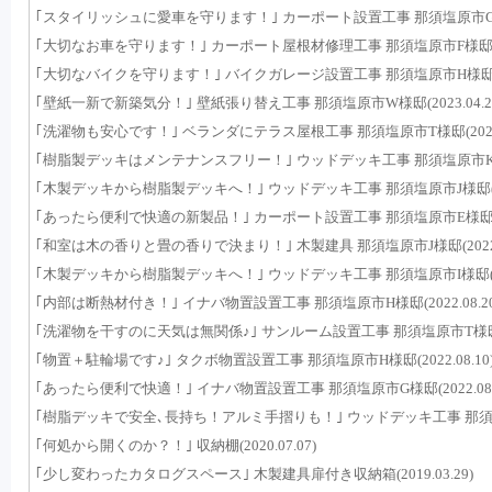
｢スタイリッシュに愛車を守ります！｣ カーポート設置工事 那須塩原市G様邸(2
｢大切なお車を守ります！｣ カーポート屋根材修理工事 那須塩原市F様邸(2024
｢大切なバイクを守ります！｣ バイクガレージ設置工事 那須塩原市H様邸(202
｢壁紙一新で新築気分！｣ 壁紙張り替え工事 那須塩原市W様邸(2023.04.2
｢洗濯物も安心です！｣ ベランダにテラス屋根工事 那須塩原市T様邸(2023.0
｢樹脂製デッキはメンテナンスフリー！｣ ウッドデッキ工事 那須塩原市K様邸(2
｢木製デッキから樹脂製デッキへ！｣ ウッドデッキ工事 那須塩原市J様邸(2022
｢あったら便利で快適の新製品！｣ カーポート設置工事 那須塩原市E様邸(2022
｢和室は木の香りと畳の香りで決まり！｣ 木製建具 那須塩原市J様邸(2022.0
｢木製デッキから樹脂製デッキへ！｣ ウッドデッキ工事 那須塩原市I様邸(2022
｢内部は断熱材付き！｣ イナバ物置設置工事 那須塩原市H様邸(2022.08.20
｢洗濯物を干すのに天気は無関係♪｣ サンルーム設置工事 那須塩原市T様邸(202
｢物置＋駐輪場です♪｣ タクボ物置設置工事 那須塩原市H様邸(2022.08.10
｢あったら便利で快適！｣ イナバ物置設置工事 那須塩原市G様邸(2022.08.
｢樹脂デッキで安全､長持ち！アルミ手摺りも！｣ ウッドデッキ工事 那須町H様邸
｢何処から開くのか？！｣ 収納棚(2020.07.07)
｢少し変わったカタログスペース｣ 木製建具扉付き収納箱(2019.03.29)