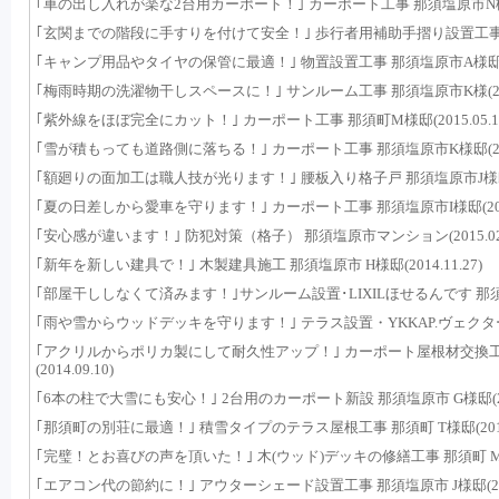
｢車の出し入れが楽な2台用カーポート！｣ カーポート工事 那須塩原市N様邸(20
｢玄関までの階段に手すりを付けて安全！｣ 歩行者用補助手摺り設置工事 那須町
｢キャンプ用品やタイヤの保管に最適！｣ 物置設置工事 那須塩原市A様邸(201
｢梅雨時期の洗濯物干しスペースに！｣ サンルーム工事 那須塩原市K様(2015.
｢紫外線をほぼ完全にカット！｣ カーポート工事 那須町M様邸(2015.05.1
｢雪が積もっても道路側に落ちる！｣ カーポート工事 那須塩原市K様邸(2015.
｢額廻りの面加工は職人技が光ります！｣ 腰板入り格子戸 那須塩原市J様邸(201
｢夏の日差しから愛車を守ります！｣ カーポート工事 那須塩原市I様邸(2015.
｢安心感が違います！｣ 防犯対策（格子） 那須塩原市マンション(2015.02.
｢新年を新しい建具で！｣ 木製建具施工 那須塩原市 H様邸(2014.11.27)
｢部屋干ししなくて済みます！｣サンルーム設置･LIXILほせるんです 那須塩原市 
｢雨や雪からウッドデッキを守ります！｣ テラス設置・YKKAP.ヴェクター 那須町
｢アクリルからポリカ製にして耐久性アップ！｣ カーポート屋根材交換工
(2014.09.10)
｢6本の柱で大雪にも安心！｣ 2台用のカーポート新設 那須塩原市 G様邸(2014
｢那須町の別荘に最適！｣ 積雪タイプのテラス屋根工事 那須町 T様邸(2014.0
｢完璧！とお喜びの声を頂いた！｣ 木(ウッド)デッキの修繕工事 那須町 M様邸(2
｢エアコン代の節約に！｣ アウターシェード設置工事 那須塩原市 J様邸(2014.