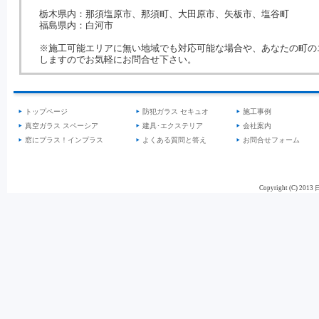
栃木県内：那須塩原市、那須町、大田原市、矢板市、塩谷町
福島県内：白河市
※施工可能エリアに無い地域でも対応可能な場合や、あなたの町の
しますのでお気軽にお問合せ下さい。
トップページ
防犯ガラス セキュオ
施工事例
真空ガラス スペーシア
建具･エクステリア
会社案内
窓にプラス！インプラス
よくある質問と答え
お問合せフォーム
Copyright (C) 201