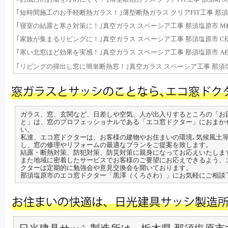
｢短時間施工のお手軽断熱ガラス！｣薄型断熱ガラス クリアFIT工事 那須町 O様邸
｢寝室の結露と寒さ対策に！｣真空ガラス スペーシア工事 那須塩原市 M様邸(20
｢家族が集まるリビングに！｣真空ガラス スペーシア工事 那須塩原市 C様邸(20
｢寒い北窓ほど効果を実感！｣真空ガラス スペーシア工事 那須塩原市 A様邸(20
｢リビングの掃出し窓に簡単断熱窓！｣真空ガラス スペーシア工事 那須塩原市 W
ガラス、窓、玄関など、日差しや空気、人が出入りするところの「お
と」は、窓のプロフェッショナルである「エコ窓ドクター」におまか
い。
私達、エコ窓ドクターは、お客様の建物やお住まいの環境､気候風土
し、窓の修理やリフォームの最適なプランをご提案を致します。
結露・断熱対策、防犯対策、防災対策に親身になってお応えいたしま
また地域に密着したサービスでお客様のご要望にお応えできるよう、
クターは定期的に勉強会や意見交換会を開いております。
那須塩原市のエコ窓ドクター「黒澤（くろさわ）」にお気軽にご相談