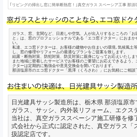
｢リビングの掃出し窓に簡単断熱窓！｣真空ガラス スペーシア工事 那須塩原市 W
ガラス、窓、玄関など、日差しや空気、人が出入りするところの「お
と」は、窓のプロフェッショナルである「エコ窓ドクター」におまか
い。
私達、エコ窓ドクターは、お客様の建物やお住まいの環境､気候風土
し、窓の修理やリフォームの最適なプランをご提案を致します。
結露・断熱対策、防犯対策、防災対策に親身になってお応えいたしま
また地域に密着したサービスでお客様のご要望にお応えできるよう、
クターは定期的に勉強会や意見交換会を開いております。
那須塩原市のエコ窓ドクター「黒澤（くろさわ）」にお気軽にご相談
日光建具サッシ製造所は、栃木県 那須塩原市
ガラス、サッシ、内外装リフォーム、エクス
当社は、真空ガラススペーシア施工研修を修
式会社から正式に認定された、真空ガラス「
扱認定店です。