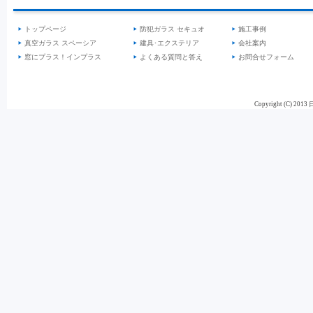
トップページ
防犯ガラス セキュオ
施工事例
真空ガラス スペーシア
建具･エクステリア
会社案内
窓にプラス！インプラス
よくある質問と答え
お問合せフォーム
Copyright (C) 201