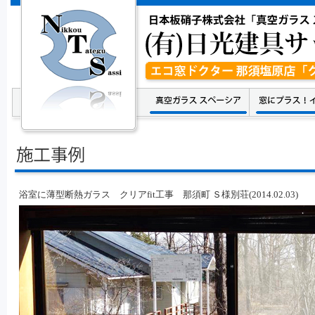
浴室に薄型断熱ガラス クリアfit工事 那須町 Ｓ様別荘(2014.02.03)