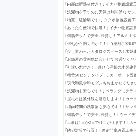
｢内部は断熱材付き！｣ イナバ物置設置工事 那
｢洗濯物を干すのに天気は無関係♪｣ サンルー
｢物置＋駐輪場です♪｣ タクボ物置設置工事 那
｢あったら便利で快適！｣ イナバ物置設置工事 
｢樹脂デッキで安全､長持ち！アルミ手摺りも！
｢何処から開くのか？！｣ 収納棚(2020.07.
｢少し変わったカタログスペース｣ 木製建具扉
｢お部屋の雰囲気に合わせてお選びください！
｢引違い窓付き！｣ 遊び心満載の木製建具 那須
｢積雪50センチタイプ！｣ カーポート設置工事
｢現代和風や和モダンもおまかせください！｣ 
｢洗濯物も安心です！｣ ベランダにテラス屋根
｢屋根材は紫外線を遮断します！｣ カーポート
｢梅雨時期の洗濯物も安心です！｣ サンルーム
｢樹脂デッキで安全､長持ち！｣ ウッドデッキ工
｢工事は1日か2日で仕上がります！｣ カーポー
｢防犯対策で設置！｣ 伸縮門扉設置工事 那須塩