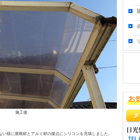
内窓取
那須塩原市
内窓取
那須塩原市
玄関ド
那須塩原市
玄関ド
大田原市M
真空ガ
那須塩原市
玄関ド
那須塩原市
施工後
アルミ
那須塩原市
内窓取
ない様に屋根材とアルミ材の接点にシリコンを充填しました。
那須塩原市