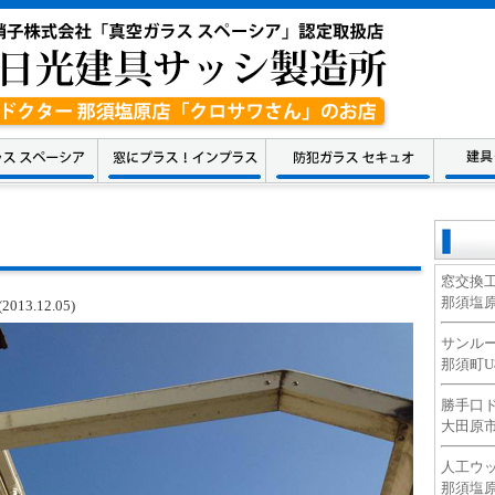
窓交換
那須塩原市
.12.05)
サンル
那須町U様邸
勝手口
大田原市S様
人工ウ
那須塩原市