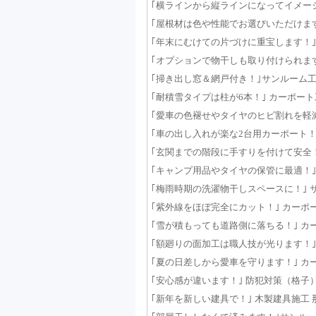
｢横ラインから縦ラインになってイメージチェ
｢屋根材は色や性能でお選びいただけます！｣
｢年末にむけての片づけに重宝します！｣ 物置
｢オプションで物干しも取り付けられます！｣
｢掃き出し窓＆網戸付き！｣サンルーム工事 那
｢耐積雪タイプは柱が6本！｣ カーポート工事 
｢愛車の色褪せやタイヤのヒビ割れを軽減しま
｢車の出し入れが楽な2台用カーポート！｣ カ
｢玄関までの階段に手すりを付けて安全！｣ 
｢キャンプ用品やタイヤの保管に最適！｣ 物置
｢梅雨時期の洗濯物干しスペースに！｣ サンル
｢紫外線をほぼ完全にカット！｣ カーポート工事
｢雪が積もっても道路側に落ちる！｣ カーポー
｢額廻りの面加工は職人技が光ります！｣ 腰板
｢夏の日差しから愛車を守ります！｣ カーポー
｢安心感が違います！｣ 防犯対策（格子） 那
｢新年を新しい建具で！｣ 木製建具施工 那須塩