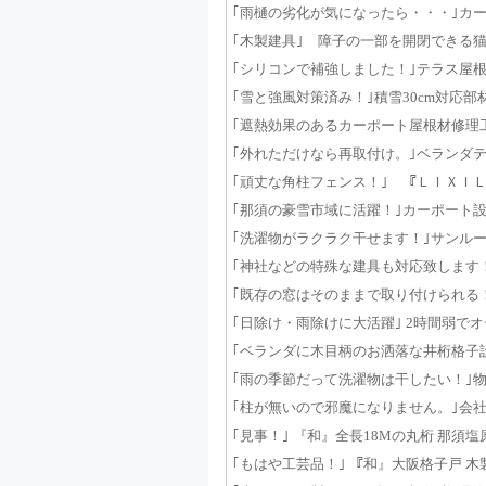
｢雨樋の劣化が気になったら・・・｣カーポート
｢木製建具｣ 障子の一部を開閉できる猫間障子
｢シリコンで補強しました！｣テラス屋根修理工
｢雪と強風対策済み！｣積雪30cm対応部材の
｢遮熱効果のあるカーポート屋根材修理工事｣ 
｢外れただけなら再取付け。｣ベランダテラス
｢頑丈な角柱フェンス！｣ 『ＬＩＸＩＬ ハ
｢那須の豪雪市域に活躍！｣カーポート設置工事
｢洗濯物がラクラク干せます！｣サンルーム工事
｢神社などの特殊な建具も対応致します！｣木
｢既存の窓はそのままで取り付けられる！｣シ
｢日除け・雨除けに大活躍｣ 2時間弱でオー
｢ベランダに木目柄のお洒落な井桁格子設置｣ 
｢雨の季節だって洗濯物は干したい！｣物干し
｢柱が無いので邪魔になりません。｣会社出入
｢見事！｣ 『和』全長18Mの丸桁 那須塩原市 
｢もはや工芸品！｣ 『和』大阪格子戸 木製建具