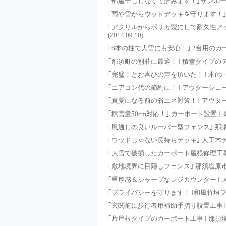
｢部屋干ししなくて済みます！｣サンルーム設置･
｢雨や雪からウッドデッキを守ります！｣ テラス
｢アクリルからポリカ製にして耐久性アッ
(2014.09.10)
｢6本の柱で大雪にも安心！｣ 2台用のカーポー
｢那須町の別荘に最適！｣ 積雪タイプのテラス屋
｢完璧！とお喜びの声を頂いた！｣ 木(ウッド)
｢エアコン代の節約に！｣ アウターシェード設置
｢真夏になる前の省エネ対策！｣ アウターシェ
｢積雪量50cm対応！｣ カーポート設置工事 那
｢風通しの良いルーバー型フェンス｣ 那須塩原市
｢ウッドじゃない長持ちデッキ｣ 人工木デッキ
｢大雪で破損したカーポート屋根修理工事｣ 那須
｢敷地境界に目隠しフェンス｣ 那須塩原市 W様邸
｢重厚感＆シャープなレジカウンター｣ メラミ
｢プライバシーを守ります！｣和風竹垣フェンス
｢玄関前に歩行者用補助手摺り設置工事｣ 那須塩
｢片屋根タイプのカーポート工事｣ 那須塩原市 