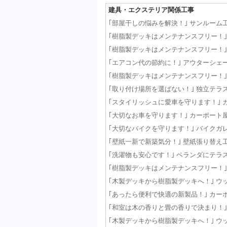
建具・エクステリア関係工事
｢部屋干しの悩みを解決！｣ サンルーム工事 那
｢樹脂製デッキはメンテナンスフリー！｣ ウッ
｢樹脂製デッキはメンテナンスフリー！｣ ウッ
｢エアコン代の節約に！｣ アウターシェード設
｢樹脂製デッキはメンテナンスフリー！｣ ウッ
｢取り付け場所を選ばない！｣ 独立テラス設置
｢スタイリッシュに愛車を守ります！｣ カーポ
｢大切なお車を守ります！｣ カーポート屋根材
｢大切なバイクを守ります！｣ バイクガレージ
｢壁紙一新で新築気分！｣ 壁紙張り替え工事 那
｢洗濯物も安心です！｣ ベランダにテラス屋根
｢樹脂製デッキはメンテナンスフリー！｣ ウッ
｢木製デッキから樹脂製デッキへ！｣ ウッドデ
｢あったら便利で快適の新製品！｣ カーポート
｢和室は木の香りと畳の香りで決まり！｣ 木製
｢木製デッキから樹脂製デッキへ！｣ ウッドデ