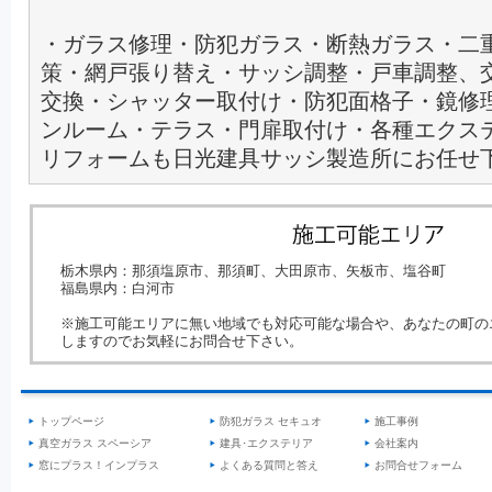
・ガラス修理・防犯ガラス・断熱ガラス・二
策・網戸張り替え・サッシ調整・戸車調整、
交換・シャッター取付け・防犯面格子・鏡修
ンルーム・テラス・門扉取付け・各種エクス
リフォームも日光建具サッシ製造所にお任せ
栃木県内：那須塩原市、那須町、大田原市、矢板市、塩谷町
福島県内：白河市
※施工可能エリアに無い地域でも対応可能な場合や、あなたの町の
しますのでお気軽にお問合せ下さい。
トップページ
防犯ガラス セキュオ
施工事例
真空ガラス スペーシア
建具･エクステリア
会社案内
窓にプラス！インプラス
よくある質問と答え
お問合せフォーム