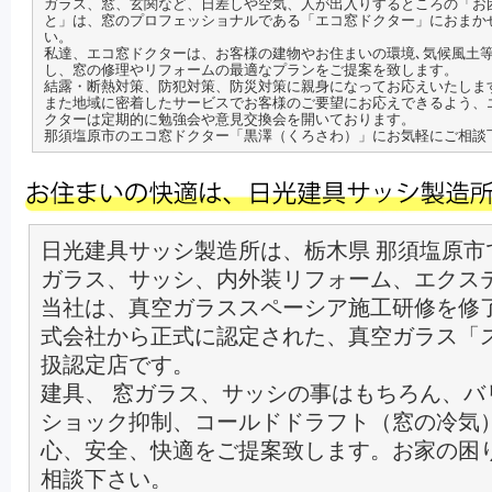
ガラス、窓、玄関など、日差しや空気、人が出入りするところの「お
と」は、窓のプロフェッショナルである「エコ窓ドクター」におまか
い。
私達、エコ窓ドクターは、お客様の建物やお住まいの環境､気候風土
し、窓の修理やリフォームの最適なプランをご提案を致します。
結露・断熱対策、防犯対策、防災対策に親身になってお応えいたしま
また地域に密着したサービスでお客様のご要望にお応えできるよう、
クターは定期的に勉強会や意見交換会を開いております。
那須塩原市のエコ窓ドクター「黒澤（くろさわ）」にお気軽にご相談
日光建具サッシ製造所は、栃木県 那須塩原市
ガラス、サッシ、内外装リフォーム、エクス
当社は、真空ガラススペーシア施工研修を修
式会社から正式に認定された、真空ガラス「
扱認定店です。
建具、 窓ガラス、サッシの事はもちろん、バ
ショック抑制、コールドドラフト（窓の冷気
心、安全、快適をご提案致します。お家の困
相談下さい。